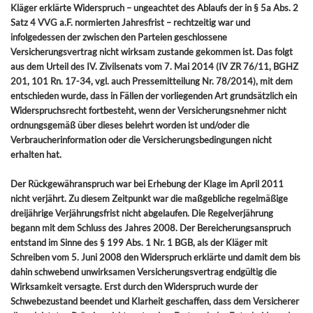
Kläger erklärte Widerspruch – ungeachtet des Ablaufs der in § 5a Abs. 2
Satz 4 VVG a.F. normierten Jahresfrist – rechtzeitig war und
infolgedessen der zwischen den Parteien geschlossene
Versicherungsvertrag nicht wirksam zustande gekommen ist. Das folgt
aus dem Urteil des IV. Zivilsenats vom 7. Mai 2014 (IV ZR 76/11, BGHZ
201, 101 Rn. 17-34, vgl. auch Pressemitteilung Nr. 78/2014), mit dem
entschieden wurde, dass in Fällen der vorliegenden Art grundsätzlich ein
Widerspruchsrecht fortbesteht, wenn der Versicherungsnehmer nicht
ordnungsgemäß über dieses belehrt worden ist und/oder die
Verbraucherinformation oder die Versicherungsbedingungen nicht
erhalten hat.
Der Rückgewähranspruch war bei Erhebung der Klage im April 2011
nicht verjährt. Zu diesem Zeitpunkt war die maßgebliche regelmäßige
dreijährige Verjährungsfrist nicht abgelaufen. Die Regelverjährung
begann mit dem Schluss des Jahres 2008. Der Bereicherungsanspruch
entstand im Sinne des § 199 Abs. 1 Nr. 1 BGB, als der Kläger mit
Schreiben vom 5. Juni 2008 den Widerspruch erklärte und damit dem bis
dahin schwebend unwirksamen Versicherungsvertrag endgültig die
Wirksamkeit versagte. Erst durch den Widerspruch wurde der
Schwebezustand beendet und Klarheit geschaffen, dass dem Versicherer