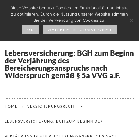
Diese Website benutzt Cookies um Funktionalität und Inhalte
zu optimieren. Durch die Nutzung unserer Website stimmen
Sie der Verwendung von Cookies zu.
OK
WEITERE INFORMATIONEN
Lebensversicherung: BGH zum Beginn
der Verjährung des
Bereicherungsanspruchs nach
Widerspruch gemäß § 5a VVG a.F.
»
»
HOME
VERSICHERUNGSRECHT
LEBENSVERSICHERUNG: BGH ZUM BEGINN DER
VERJÄHRUNG DES BEREICHERUNGSANSPRUCHS NACH